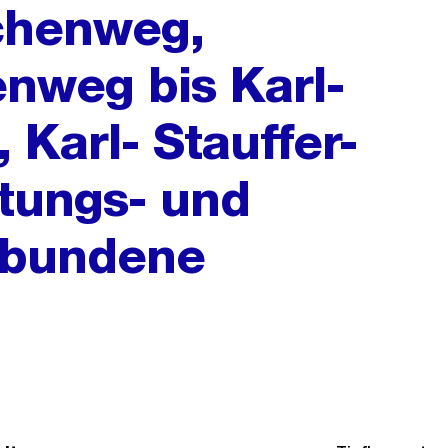
chenweg,
nweg bis Karl-
 Karl- Stauffer-
itungs- und
ebundene