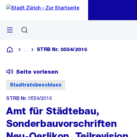
Zu
Zu
Sprunglink
Navigation
Menü
Suchen
M
öf
STRB Nr. 0554/2016
...
Blende alle Breadcrumbs ein
Deutsch
Seite vorlesen
Stadtratsbeschluss
STRB Nr. 0554/2016
Amt für Städtebau,
Sonderbauvorschriften
Neu-Oerlikon, Teilrevision