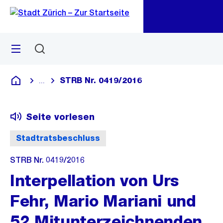
Zu
Zu
Sprunglink
Navigation
Menü
Suchen
M
öf
STRB Nr. 0419/2016
...
Blende alle Breadcrumbs ein
Deutsch
Seite vorlesen
Stadtratsbeschluss
STRB Nr. 0419/2016
Interpellation von Urs
Fehr, Mario Mariani und
52 Mitunterzeichnenden