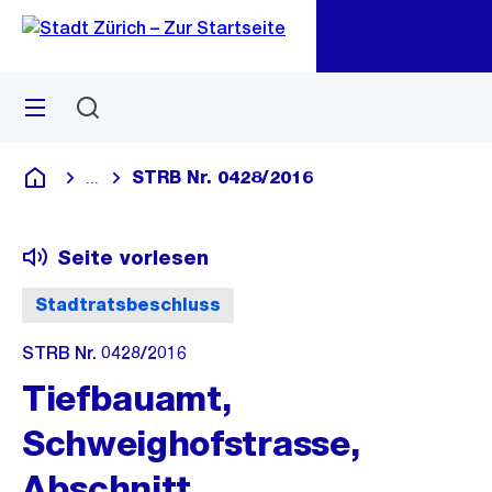
Zu
Zu
Sprunglink
Navigation
Menü
Suchen
M
öf
STRB Nr. 0428/2016
...
Blende alle Breadcrumbs ein
Deutsch
Seite vorlesen
Stadtratsbeschluss
STRB Nr. 0428/2016
Tiefbauamt,
Schweighofstrasse,
Abschnitt