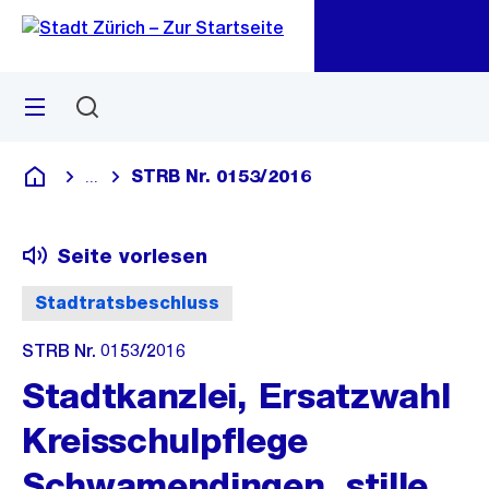
Zu
Zu
Sprunglink
Navigation
Menü
Suchen
M
öf
STRB Nr. 0153/2016
...
Blende alle Breadcrumbs ein
Deutsch
Seite vorlesen
Stadtratsbeschluss
STRB Nr. 0153/2016
Stadtkanzlei, Ersatzwahl
Kreisschulpflege
Schwamendingen, stille