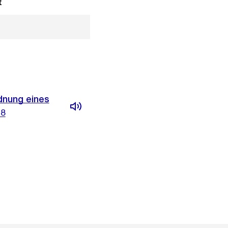
t
dnung eines
18