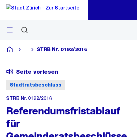
Zu
Zu
Sprunglink
Navigation
Menü
Suchen
M
öf
STRB Nr. 0192/2016
...
Blende alle Breadcrumbs ein
Deutsch
Seite vorlesen
Stadtratsbeschluss
STRB Nr. 0192/2016
Referendumsfristablauf
für
Gemeinderatsbeschlüsse