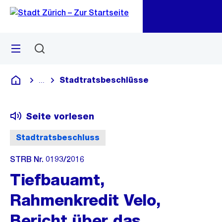
Zu
Zu
Sprunglink
Navigation
Menü
Suchen
M
öf
Stadtratsbeschlüsse
...
Blende alle Breadcrumbs ein
Deutsch
Seite vorlesen
Stadtratsbeschluss
STRB Nr. 0193/2016
Tiefbauamt,
Rahmenkredit Velo,
Bericht über das