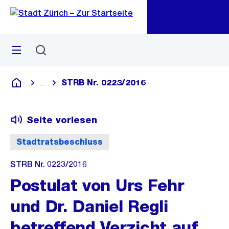
Zu
Zu
Sprunglink
Navigation
Menü
Suchen
M
öf
STRB Nr. 0223/2016
...
Blende alle Breadcrumbs ein
Deutsch
Seite vorlesen
Stadtratsbeschluss
STRB Nr. 0223/2016
Postulat von Urs Fehr
und Dr. Daniel Regli
betreffend Verzicht auf