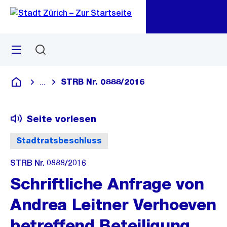
Zu
Zu
Sprunglink
Navigation
Menü
Suchen
M
öf
STRB Nr. 0888/2016
...
Blende alle Breadcrumbs ein
Deutsch
Seite vorlesen
Stadtratsbeschluss
STRB Nr. 0888/2016
Schriftliche Anfrage von
Andrea Leitner Verhoeven
betreffend Beteiligung