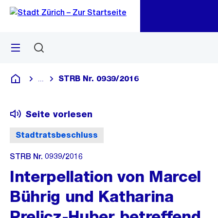
Zu
Zu
Sprunglink
Navigation
Menü
Suchen
M
öf
STRB Nr. 0939/2016
...
Blende alle Breadcrumbs ein
Deutsch
Seite vorlesen
Stadtratsbeschluss
STRB Nr. 0939/2016
Interpellation von Marcel
Bührig und Katharina
Prelicz-Huber betreffend