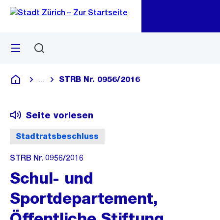
Zu
Zu
Sprunglink
Navigation
Menü
Suchen
M
öf
STRB Nr. 0956/2016
...
Blende alle Breadcrumbs ein
Deutsch
Seite vorlesen
Stadtratsbeschluss
STRB Nr. 0956/2016
Schul- und
Sportdepartement,
Öffentliche Stiftung