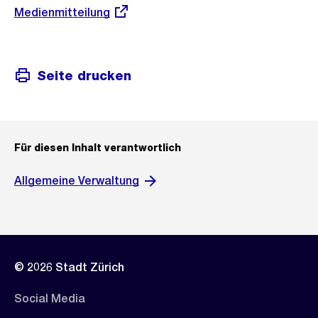
Externer
Medienmitteilung
Link:
Seite drucken
Für diesen Inhalt verantwortlich
Allgemeine Verwaltung
© 2026 Stadt Zürich
Social Media