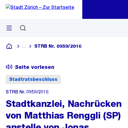
Zu
Zu
Sprunglink
Navigation
Menü
Suchen
M
öf
STRB Nr. 0959/2016
...
Blende alle Breadcrumbs ein
Deutsch
Seite vorlesen
Stadtratsbeschluss
STRB Nr. 0959/2016
Stadtkanzlei, Nachrücken
von Matthias Renggli (SP)
anstelle von Jonas