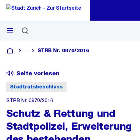
Zu
Zu
Sprunglink
Navigation
Menü
Suchen
M
öf
STRB Nr. 0970/2016
...
Blende alle Breadcrumbs ein
Deutsch
Seite vorlesen
Stadtratsbeschluss
STRB Nr. 0970/2016
Schutz & Rettung und
Stadtpolizei, Erweiterung
des bestehenden