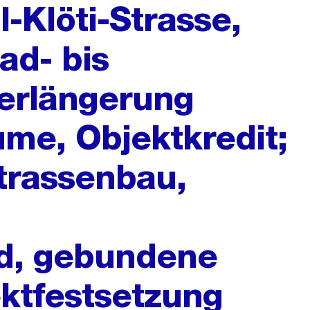
-Klöti-Strasse,
ad- bis
Verlängerung
ume, Objektkredit;
trassenbau,
d, gebundene
ktfestsetzung