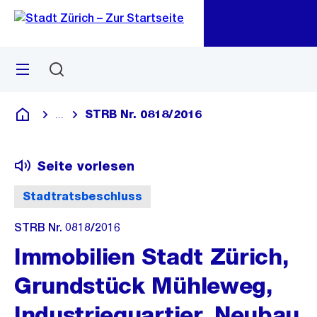
Zu
Zu
Sprunglink
Navigation
Menü
Suchen
M
öf
STRB Nr. 0818/2016
...
Blende alle Breadcrumbs ein
Deutsch
Seite vorlesen
Stadtratsbeschluss
STRB Nr. 0818/2016
Immobilien Stadt Zürich,
Grundstück Mühleweg,
Industriequartier, Neubau