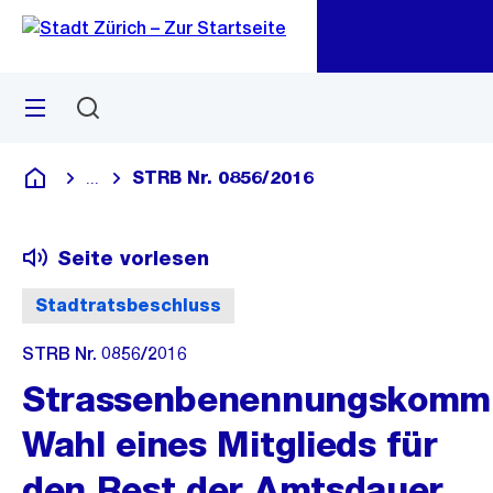
Zu
Zu
Sprunglink
Navigation
Menü
Suchen
M
öf
STRB Nr. 0856/2016
...
Blende alle Breadcrumbs ein
Deutsch
Seite vorlesen
Stadtratsbeschluss
STRB Nr. 0856/2016
Strassenbenennungskommi
Wahl eines Mitglieds für
den Rest der Amtsdauer