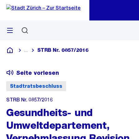
Zu
Zu
Sprunglink
Navigation
Menü
Suchen
M
öf
STRB Nr. 0857/2016
...
Blende alle Breadcrumbs ein
Deutsch
Seite vorlesen
Stadtratsbeschluss
STRB Nr. 0857/2016
Gesundheits- und
Umweltdepartement,
Vernehmlassung Revision