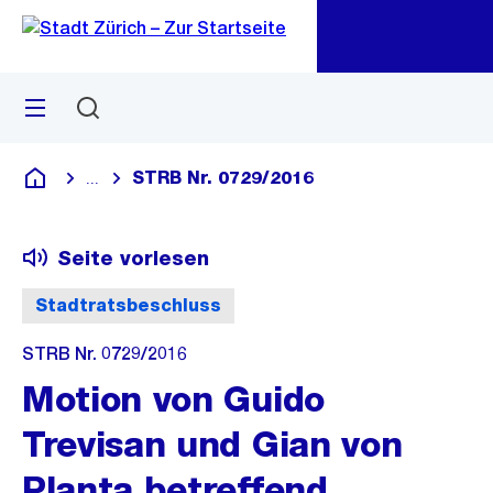
Zu
Zu
Sprunglink
Navigation
Menü
Suchen
M
öf
STRB Nr. 0729/2016
...
Blende alle Breadcrumbs ein
Deutsch
Seite vorlesen
Stadtratsbeschluss
STRB Nr. 0729/2016
Motion von Guido
Trevisan und Gian von
Planta betreffend