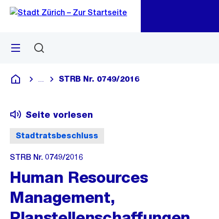
Zu
Zu
Sprunglink
Navigation
Menü
Suchen
M
öf
STRB Nr. 0749/2016
...
Blende alle Breadcrumbs ein
Deutsch
Seite vorlesen
Stadtratsbeschluss
STRB Nr. 0749/2016
Human Resources
Management,
Planstellenschaffungen