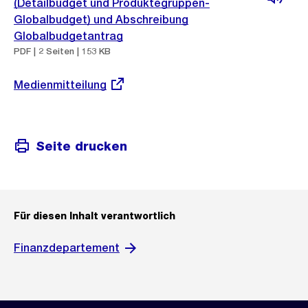
(Detailbudget und Produktegruppen-
Globalbudget) und Abschreibung
Globalbudgetantrag
PDF | 2 Seiten | 153 KB
Externer
Medienmitteilung
Link:
Seite drucken
Für diesen Inhalt verantwortlich
Finanzdepartement