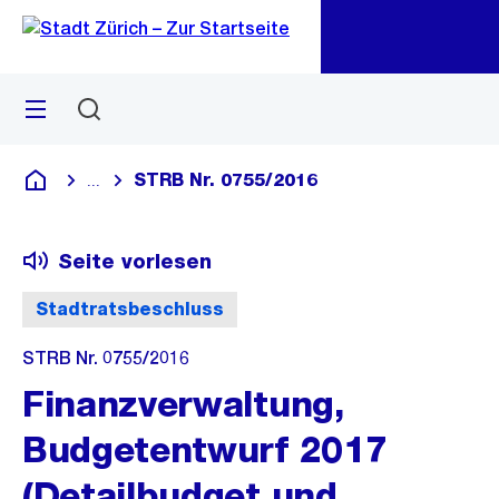
Zu
Zu
Sprunglink
Navigation
Menü
Suchen
M
öf
STRB Nr. 0755/2016
...
Blende alle Breadcrumbs ein
Deutsch
Seite vorlesen
Stadtratsbeschluss
STRB Nr. 0755/2016
Finanzverwaltung,
Budgetentwurf 2017
(Detailbudget und