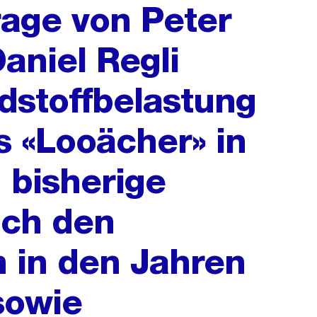
rage von Peter
aniel Regli
dstoffbelastung
 «Looächer» in
, bisherige
ch den
 in den Jahren
sowie