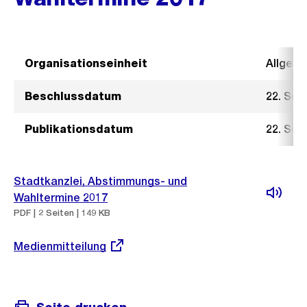
Organisationseinheit
Allgeme
Beschlussdatum
22. Sep
Publikationsdatum
22. Sep
Stadtkanzlei, Abstimmungs- und
Wahltermine 2017
PDF | 2 Seiten | 149 KB
Externer
Medienmitteilung
Link: