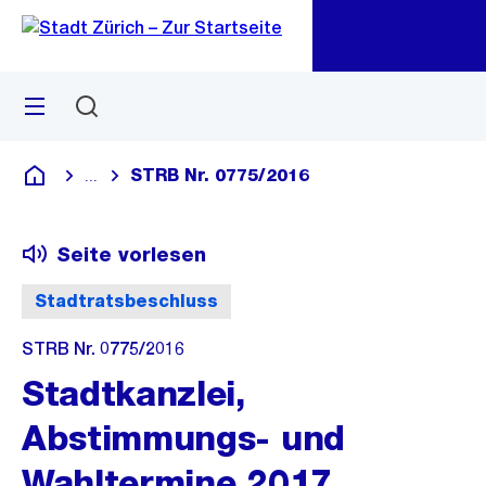
Zu
Zu
Sprunglink
Navigation
Menü
Suchen
M
öf
STRB Nr. 0775/2016
...
Blende alle Breadcrumbs ein
Deutsch
Seite vorlesen
Stadtratsbeschluss
STRB Nr. 0775/2016
Stadtkanzlei,
Abstimmungs- und
Wahltermine 2017