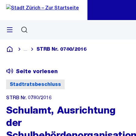
Zu
Zu
Sprunglink
Navigation
Menü
Suchen
M
öf
STRB Nr. 0780/2016
...
Blende alle Breadcrumbs ein
Deutsch
Seite vorlesen
Stadtratsbeschluss
STRB Nr. 0780/2016
Schulamt, Ausrichtung
der
Schulbehördenorganisatio