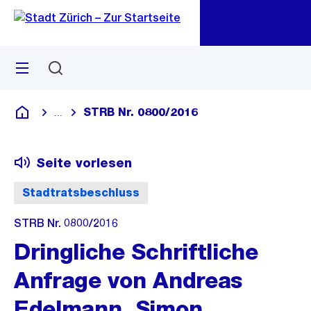
Zu
Zu
Sprunglink
Navigation
Menü
Suchen
M
öf
STRB Nr. 0800/2016
...
Blende alle Breadcrumbs ein
Deutsch
Seite vorlesen
Stadtratsbeschluss
STRB Nr. 0800/2016
Dringliche Schriftliche
Anfrage von Andreas
Edelmann, Simon