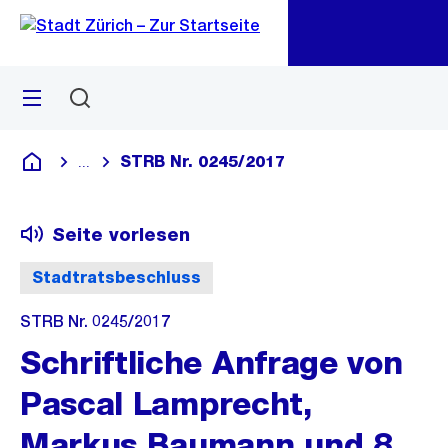
Zu
Zu
Sprunglink
Navigation
Menü
Suchen
M
öf
STRB Nr. 0245/2017
...
Blende alle Breadcrumbs ein
Deutsch
Seite vorlesen
Stadtratsbeschluss
STRB Nr. 0245/2017
Schriftliche Anfrage von
Pascal Lamprecht,
Markus Baumann und 8