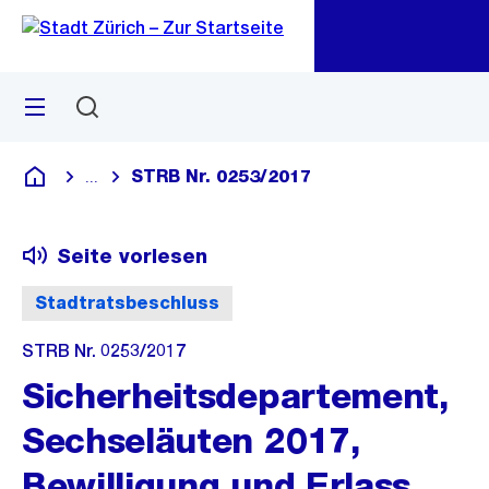
Zu
Zu
Sprunglink
Navigation
Menü
Suchen
M
öf
STRB Nr. 0253/2017
...
Blende alle Breadcrumbs ein
Deutsch
Seite vorlesen
Stadtratsbeschluss
STRB Nr. 0253/2017
Sicherheitsdepartement,
Sechseläuten 2017,
Bewilligung und Erlass