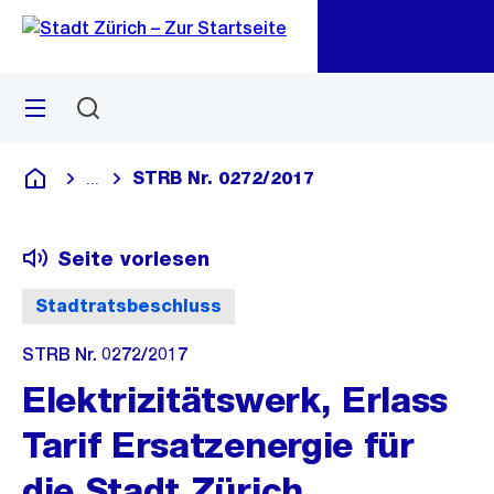
Zu
Zu
Sprunglink
Navigation
Menü
Suchen
M
öf
STRB Nr. 0272/2017
...
Blende alle Breadcrumbs ein
Deutsch
Seite vorlesen
Stadtratsbeschluss
STRB Nr. 0272/2017
Elektrizitätswerk, Erlass
Tarif Ersatzenergie für
die Stadt Zürich