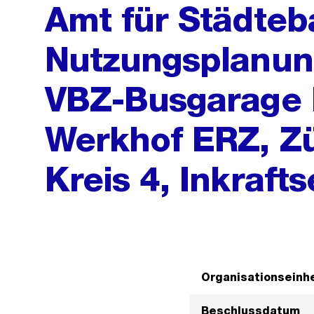
Amt für Städteba
Nutzungsplanun
VBZ-Busgarage 
Werkhof ERZ, Zü
Kreis 4, Inkraft
Organisationseinhe
Beschlussdatum