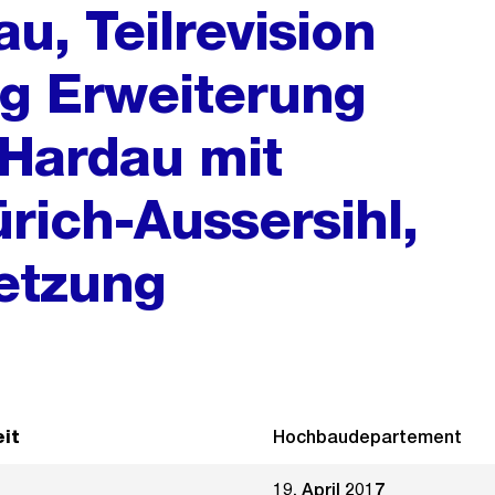
u, Teilrevision
g Erweiterung
Hardau mit
rich-Aussersihl,
setzung
it
Hochbaudepartement
19. April 2017