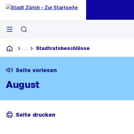
Zu
Zu
Sprunglink
Navigation
Menü
Suchen
M
öf
Stadtratsbeschlüsse
...
Blende alle Breadcrumbs ein
Deutsch
Seite vorlesen
August
Seite drucken