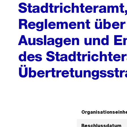
Stadtrichteramt
Reglement über
Auslagen und E
des Stadtrichte
Übertretungsst
Organisationseinhe
Beschlussdatum