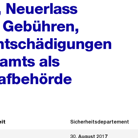
, Neuerlass
 Gebühren,
ntschädigungen
ramts als
rafbehörde
it
Sicherheitsdepartement
30. August 2017