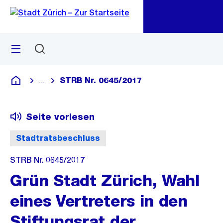
Zu
Zu
Sprunglink
Navigation
Menü
Suchen
M
öf
STRB Nr. 0645/2017
...
Blende alle Breadcrumbs ein
Deutsch
Seite vorlesen
Stadtratsbeschluss
STRB Nr. 0645/2017
Grün Stadt Zürich, Wahl
eines Vertreters in den
Stiftungsrat der