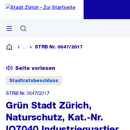
Zu
Zu
Sprunglink
Navigation
Menü
Suchen
M
öf
STRB Nr. 0647/2017
...
Blende alle Breadcrumbs ein
Deutsch
Seite vorlesen
Stadtratsbeschluss
STRB Nr. 0647/2017
Grün Stadt Zürich,
Naturschutz, Kat.-Nr.
IQ7040 Industriequartier,