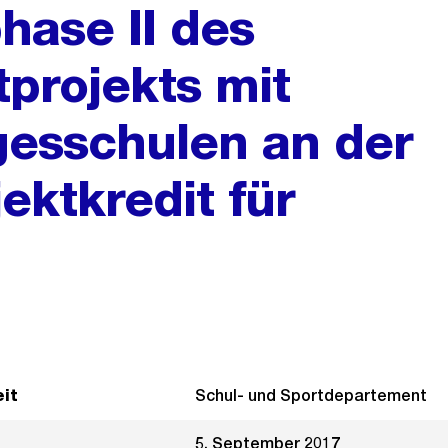
hase II des
tprojekts mit
esschulen an der
ektkredit für
it
Schul- und Sportdepartement
5. September 2017