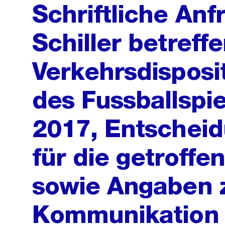
Schriftliche Anf
Schiller betreff
Verkehrsdisposi
des Fussballspi
2017, Entschei
für die getrof
sowie Angaben 
Kommunikation 