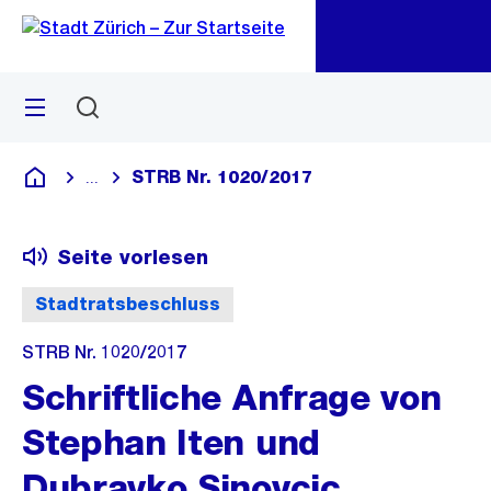
Zu
Zu
Sprunglink
Navigation
Menü
Suchen
M
öf
STRB Nr. 1020/2017
...
Blende alle Breadcrumbs ein
Deutsch
Seite vorlesen
Stadtratsbeschluss
STRB Nr. 1020/2017
Schriftliche Anfrage von
Stephan Iten und
Dubravko Sinovcic