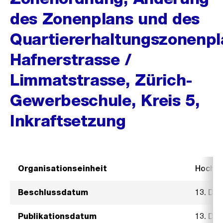
des Zonenplans und des
Quartiererhaltungszonenpl
Hafnerstrasse /
Limmatstrasse, Zürich-
Gewerbeschule, Kreis 5,
Inkraftsetzung
Organisationseinheit
Hochb
Beschlussdatum
13. De
Publikationsdatum
13. De