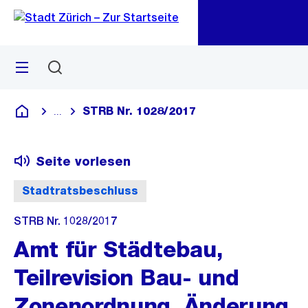
Zu
Zu
Sprunglink
Navigation
Menü
Suchen
M
öf
STRB Nr. 1028/2017
...
Blende alle Breadcrumbs ein
Deutsch
Seite vorlesen
Stadtratsbeschluss
STRB Nr. 1028/2017
Amt für Städtebau,
Teilrevision Bau- und
Zonenordnung, Änderung