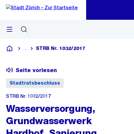
Zu
Zu
Sprunglink
Navigation
Menü
Suchen
M
öf
STRB Nr. 1032/2017
...
Blende alle Breadcrumbs ein
Deutsch
Seite vorlesen
Stadtratsbeschluss
STRB Nr. 1032/2017
Wasserversorgung,
Grundwasserwerk
Hardhof, Sanierung