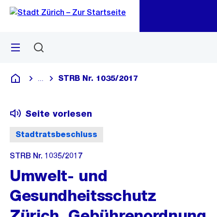
Zu
Zu
Sprunglink
Navigation
Menü
Suchen
M
öf
STRB Nr. 1035/2017
...
Blende alle Breadcrumbs ein
Deutsch
Seite vorlesen
Stadtratsbeschluss
STRB Nr. 1035/2017
Umwelt- und
Gesundheitsschutz
Zürich, Gebührenordnung