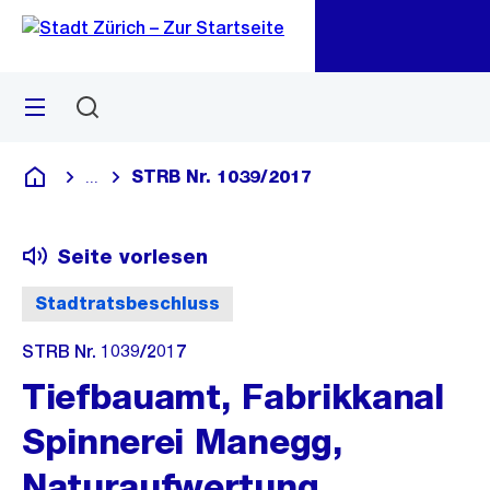
Zu
Zu
Sprunglink
Navigation
Menü
Suchen
M
öf
STRB Nr. 1039/2017
...
Blende alle Breadcrumbs ein
Deutsch
Seite vorlesen
Stadtratsbeschluss
STRB Nr. 1039/2017
Tiefbauamt, Fabrikkanal
Spinnerei Manegg,
Naturaufwertung,