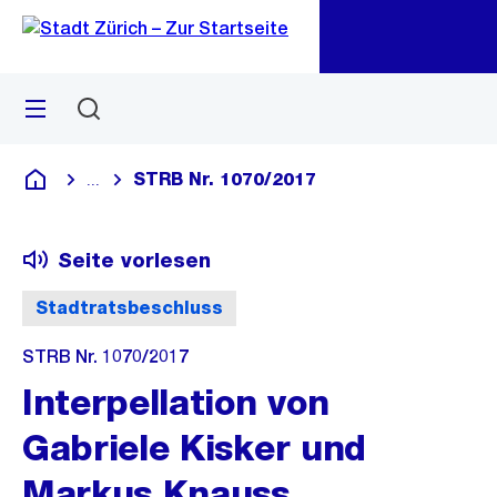
Zu
Zu
Sprunglink
Navigation
Menü
Suchen
M
öf
STRB Nr. 1070/2017
...
Blende alle Breadcrumbs ein
Deutsch
Seite vorlesen
Stadtratsbeschluss
STRB Nr. 1070/2017
Interpellation von
Gabriele Kisker und
Markus Knauss