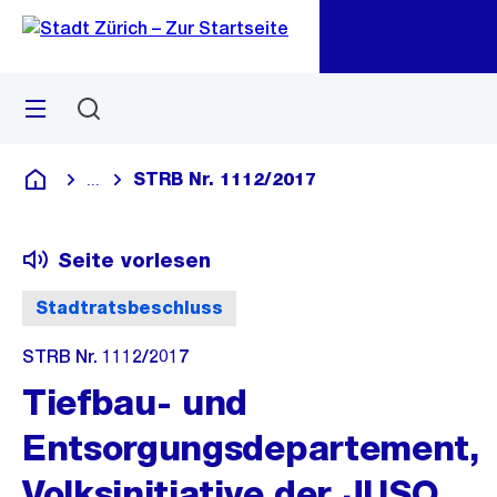
Zu
Zu
Sprunglink
Navigation
Menü
Suchen
M
öf
STRB Nr. 1112/2017
...
Blende alle Breadcrumbs ein
Deutsch
Seite vorlesen
Stadtratsbeschluss
STRB Nr. 1112/2017
Tiefbau- und
Entsorgungsdepartement,
Volksinitiative der JUSO,