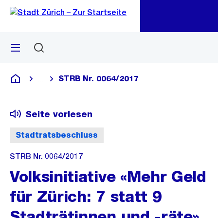
Zu
Zu
Sprunglink
Navigation
Menü
Suchen
M
öf
STRB Nr. 0064/2017
...
Blende alle Breadcrumbs ein
Deutsch
Seite vorlesen
Stadtratsbeschluss
STRB Nr. 0064/2017
Volksinitiative «Mehr Geld
für Zürich: 7 statt 9
Stadträtinnen und -räte»,