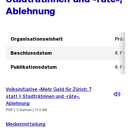
Ablehnung
Organisationseinheit
Präsid
Beschlussdatum
8. Feb
Publikationsdatum
8. Feb
Volksinitiative «Mehr Geld für Zürich: 7
statt 9 Stadträtinnen und -räte»,
Ablehnung
PDF | 9 Seiten | 218 KB
Medienmitteilung