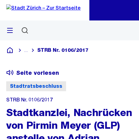
Zu
Zu
Sprunglink
Navigation
Menü
Suchen
M
öf
STRB Nr. 0106/2017
...
Blende alle Breadcrumbs ein
Deutsch
Seite vorlesen
Stadtratsbeschluss
STRB Nr. 0106/2017
Stadtkanzlei, Nachrücken
von Pirmin Meyer (GLP)
anstelle von Adrian