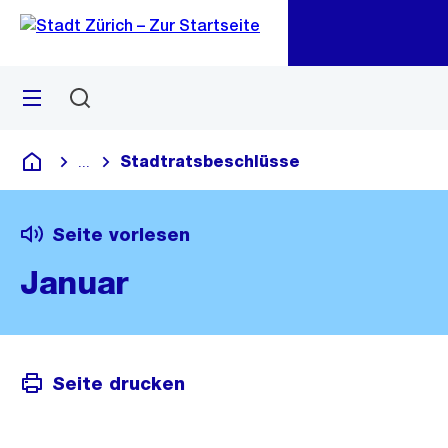
Zu
Zu
Sprunglink
Navigation
Menü
Suchen
M
öf
Stadtratsbeschlüsse
...
Blende alle Breadcrumbs ein
Deutsch
Seite vorlesen
Januar
Seite drucken