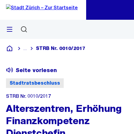
Zu
Zu
Sprunglink
Navigation
Menü
Suchen
M
öf
STRB Nr. 0010/2017
...
Blende alle Breadcrumbs ein
Deutsch
Seite vorlesen
Stadtratsbeschluss
STRB Nr. 0010/2017
Alterszentren, Erhöhung
Finanzkompetenz
Dienstchefin