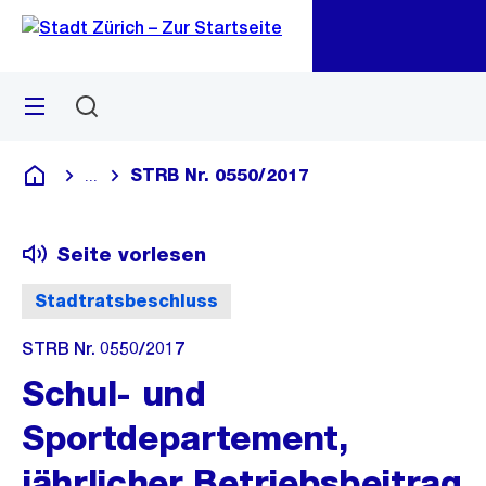
Zu
Zu
Sprunglink
Navigation
Menü
Suchen
M
öf
STRB Nr. 0550/2017
...
Blende alle Breadcrumbs ein
Deutsch
Seite vorlesen
Stadtratsbeschluss
STRB Nr. 0550/2017
Schul- und
Sportdepartement,
jährlicher Betriebsbeitrag