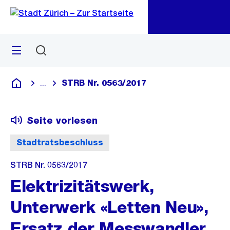
Zu
Zu
Sprunglink
Navigation
Menü
Suchen
M
öf
STRB Nr. 0563/2017
...
Blende alle Breadcrumbs ein
Deutsch
Seite vorlesen
Stadtratsbeschluss
STRB Nr. 0563/2017
Elektrizitätswerk,
Unterwerk «Letten Neu»,
Ersatz der Messwandler