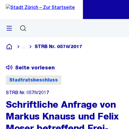
Zu
Zu
Sprunglink
Navigation
Menü
Suchen
M
öf
STRB Nr. 0578/2017
...
Blende alle Breadcrumbs ein
Deutsch
Seite vorlesen
Stadtratsbeschluss
STRB Nr. 0578/2017
Schriftliche Anfrage von
Markus Knauss und Felix
Moser betreffend Frei-