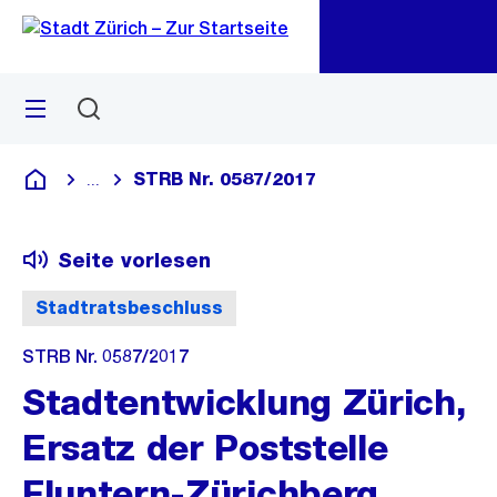
Zu
Zu
Sprunglink
Navigation
Menü
Suchen
M
öf
STRB Nr. 0587/2017
...
Blende alle Breadcrumbs ein
Deutsch
Seite vorlesen
Stadtratsbeschluss
STRB Nr. 0587/2017
Stadtentwicklung Zürich,
Ersatz der Poststelle
Fluntern-Zürichberg